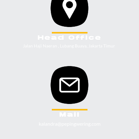
Head Office
Jalan Haji Naeran , Lubang Buaya, Jakarta Timur
Mail
kalandra@pepingwering.com