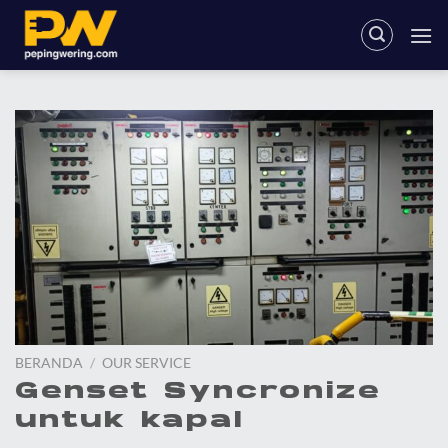
Skip
to
content
BERANDA
/
OUR SERVICE
Genset Syncronize
untuk kapal