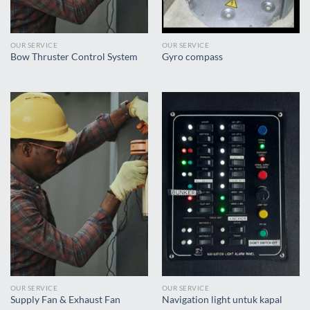
OUR SERVICE
OUR SERVICE
Bow Thruster Control System
Gyro compass
OUR SERVICE
OUR SERVICE
Supply Fan & Exhaust Fan
Navigation light untuk kapal