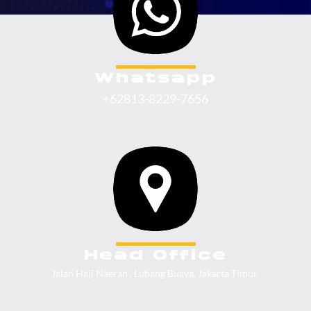
Whatsapp
+62813-8229-7656
Head Office
Jalan Haji Naeran , Lubang Buaya, Jakarta Timur